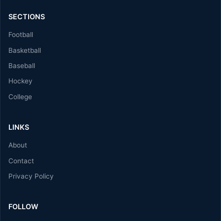
SECTIONS
Football
Basketball
Baseball
Hockey
College
LINKS
About
Contact
Privacy Policy
FOLLOW