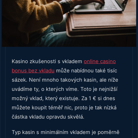
Kasino zkušenosti s vkladem
online casino
bonus bez vkladu
může nabídnou také tisíc
sázek. Není mnoho takových kasin, ale níže
uvádíme ty, o kterých víme. Toto je nejnižší
možný vklad, který existuje. Za 1 € si dnes
můžete koupit téměř nic, proto je tak nízká
částka vkladu opravdu skvělá.
Typ kasin s minimálním vkladem je poměrně