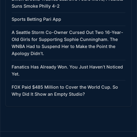
Suns Smoke Philly 4-2
Sports Betting Pari App
A Seattle Storm Co-Owner Cursed Out Two 16-Year-
Old Girls for Supporting Sophie Cunningham. The
WNBA Had to Suspend Her to Make the Point the
Apology Didn’t.
Fanatics Has Already Won. You Just Haven’t Noticed
Yet.
FOX Paid $485 Million to Cover the World Cup. So
Why Did It Show an Empty Studio?